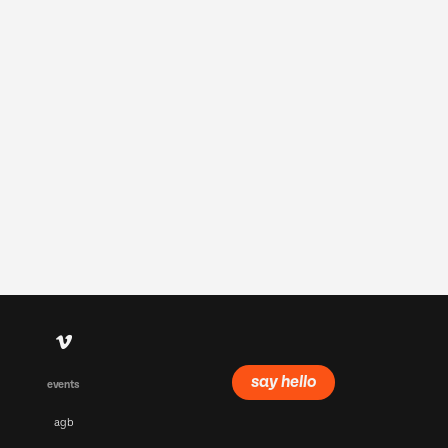
events
agb