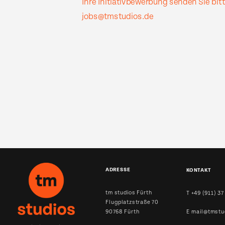
Ihre Initiativbewerbung senden Sie bitt
jobs@tmstudios.de
ADRESSE
KONTAKT
tm studios Fürth
T 
+49 (911) 37
Flugplatzstraße 70
90768 Fürth
E 
mail@tmstu