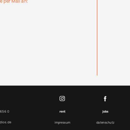
e per Mail an:
 656 0
rent
jobs
dios.de
impressum
datenschutz