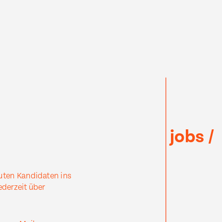
room
virtual production
digital fashion
jobs /
guten Kandidaten ins
derzeit über